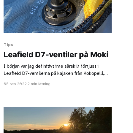
Tips
Leafield D7-ventiler på Moki
I början var jag definitivt inte särskilt förtjust i
Leafield D7-ventilerna på kajaken från Kokopelli,
men nu tror jag att jag hittat en godtagbar lösning.
05 sep 2022
2 min läsning