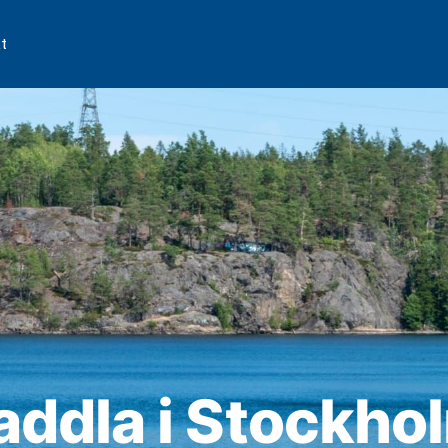
t
addla i Stockho