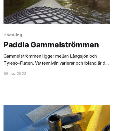
Paddling
Paddla Gammelströmmen
Gammelströmmen ligger mellan Långsjön och
Tyresö-Flaten. Vattennivån varierar och ibland är det
så grunt att det inte går att paddla. När det går att
06 nov 2022
paddla är det riktigt roligt, för du kan i princip bara
låta strömmen ta dig framåt.