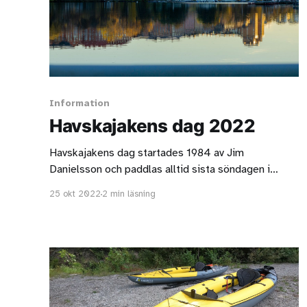
Information
Havskajakens dag 2022
Havskajakens dag startades 1984 av Jim
Danielsson och paddlas alltid sista söndagen i
oktober, samma dag som det blir vintertid.
25 okt 2022
2 min läsning
Ursprunligen var tanken att ensampaddlare en gång
om året träffas för att utbyta erfarenheter. I år
deltog 115 kajaker, vilket är rekord! Här kan du se en
film från dagen