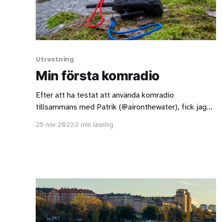
Utrustning
Min första komradio
Efter att ha testat att använda komradio
tillsammans med Patrik (@aironthewater), fick jag
definitivt mersmak och bestämde mig för att skaffa
25 nov 2022
2 min läsning
ett par egna enheter. Jag tittade på mängder av
videoklipp på Youtube för att försöka få en
uppfattning om vad som skulle passa mig. Tillslut
bestämde jag mig för