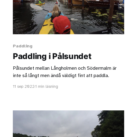
Paddling
Paddling i Pålsundet
Pålsundet mellan Långholmen och Södermalm är
inte så långt men ändå väldigt fint att paddla.
11 sep 2022
1 min läsning