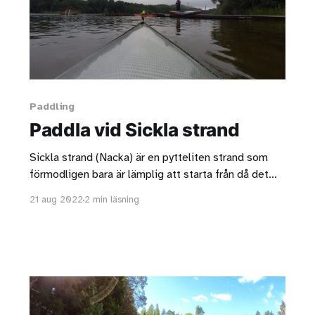
Paddling
Paddla vid Sickla strand
Sickla strand (Nacka) är en pytteliten strand som
förmodligen bara är lämplig att starta från då det
inte är badväder.
21 aug 2022
2 min läsning