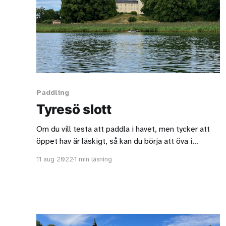
Paddling
Tyresö slott
Om du vill testa att paddla i havet, men tycker att
öppet hav är läskigt, så kan du börja att öva i
Kalvfjärden.
11 aug 2022
1 min läsning