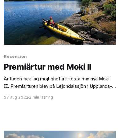
Recension
Premiärtur med Moki II
Äntligen fick jag möjlighet att testa min nya Moki
II. Premiärturen blev på Lejondalssjön i Upplands-
Bro.
07 aug 2022
2 min läsning