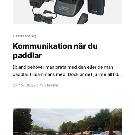
Utrustning
Kommunikation när du
paddlar
Ibland behöver man prata med den eller de man
paddlar tillsammans med. Dock är det ju inte alltid
att de andra befinner sig precis i närheten. Tidigare
23 nov 2022
3 min läsning
har jag då använt mobiltelefonen, men det har känts
lite omständligt. Även om min mobiltelefon ska tåla
vattenstänk så förvarar jag den i