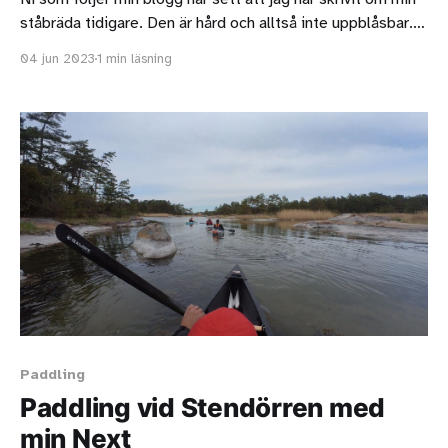
ståbräda tidigare. Den är hård och alltså inte uppblåsbar.
Jag tycker väldigt mycket om den, förutom att den är
04 jun 2023
1 min läsning
otroligt tung. Den vägen nästan 18 kg. Även om jag har en
vagn för ståbrädan så undviker jag
Paddling
Paddling vid Stendörren med
min Next