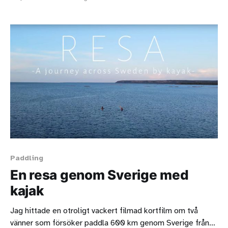
ligger strax norr om moskén. Där får man stå gratis i max
12 timmar. Jag paddlade ner
Paddling
En resa genom Sverige med
kajak
Jag hittade en otroligt vackert filmad kortfilm om två
vänner som försöker paddla 600 km genom Sverige från