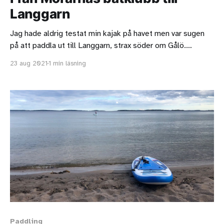
Langgarn
Jag hade aldrig testat min kajak på havet men var sugen
på att paddla ut till Langgarn, strax söder om Gålö.
Morarnas båtklubb på Gålö såg ut att ligga bra till så jag
23 aug 2021
1 min läsning
åkte dit. Parkeringen kostade pengar fram till klockan 18.
Om jag inte minns fel så är det
Paddling