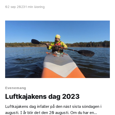
startade vid Albybadet och paddlade runt strandlinjen,
02 sep 2023
1 min läsning
moturs. Det var häftigt att paddla under den nya bron som
förbinder Alby naturreservat med Tyresta naturreservat.
När vi kom till Rundmarsviken kom
Evenemang
Luftkajakens dag 2023
Luftkajakens dag infaller på den näst sista söndagen i
augusti. I år blir det den 20 augusti. Om du har en