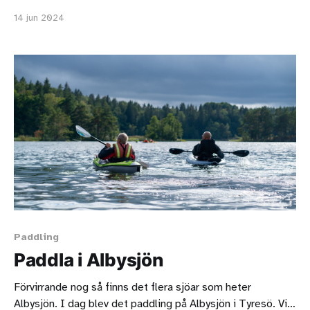
Göteborg till Stockholm. Chris Mount är en utomhusguide
14 jun 2024
och kajakinstruktör och Andy Rantell är en äventyrare som
aldrig hade paddlat havskajak förut. Andy och Chris
paddlar uppför Trollhätte kanal, genom Vänern och
Paddling
Paddla i Albysjön
Förvirrande nog så finns det flera sjöar som heter
Albysjön. I dag blev det paddling på Albysjön i Tyresö. Vi