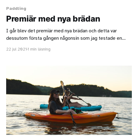
Paddling
Premiär med nya brädan
I går blev det premiär med nya brädan och detta var
dessutom första gången någonsin som jag testade en
sup! Jag åkte till Farsta strandbad eftersom det är väldigt
22 jul 2021
1 min läsning
enkelt för mig att ta mig dit. Det är helt okej där men
parkeringen är inte gratis och det tar en