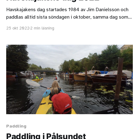
Havskajakens dag startades 1984 av Jim Danielsson och
paddlas alltid sista söndagen i oktober, samma dag som
det blir vintertid. Ursprunligen var tanken att
25 okt 2022
2 min läsning
ensampaddlare en gång om året träffas för att utbyta
erfarenheter. I år deltog 115 kajaker, vilket är rekord! Här
kan du se en film från dagen
Paddling
Paddling i Pålsundet