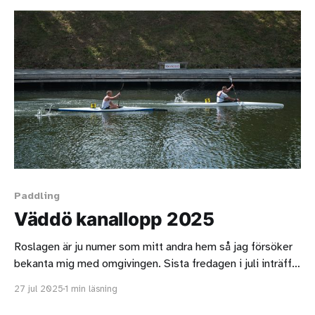
Paddling
Väddö kanallopp 2025
Roslagen är ju numer som mitt andra hem så jag försöker
bekanta mig med omgivingen. Sista fredagen i juli inträffar
Elmstanatta i Älmsta. Då är det marknad, tivoli och en
27 jul 2025
1 min läsning
massa annat spännande. Jag åkte upp dagen därpå
eftersom jag ville titta på paddlingstävlingen Väddö