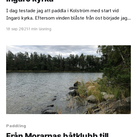
I dag testade jag att paddla i Kolström med start vid
Ingarö kyrka. Eftersom vinden blåste från öst började jag
att paddla åt det hållet. Jag tog mig fram till Ingarö varv
18 sep 2021
1 min läsning
och sedan vände jag. Det var en helt okej tur men bryggan
vid kyrkan är väldigt hög och
Paddling
Från Morarnas båtklubb till