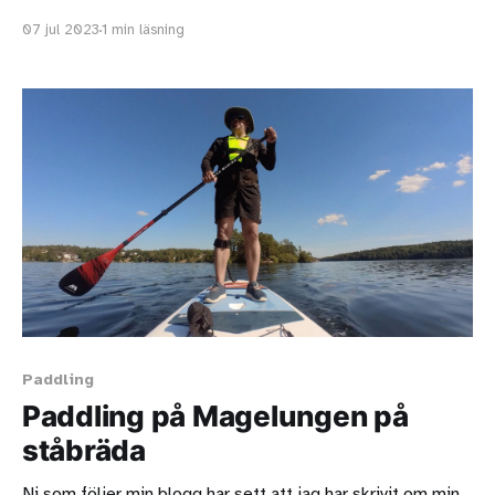
uppblåsbar eller ihopfällbar kajak så passa på att ta en
07 jul 2023
1 min läsning
paddling då! Event i Stockholm I Stockholmstrakten är vi
ett gäng som ska samlas och paddla ihop den 20
Paddling
Paddling på Magelungen på
ståbräda
Ni som följer min blogg har sett att jag har skrivit om min