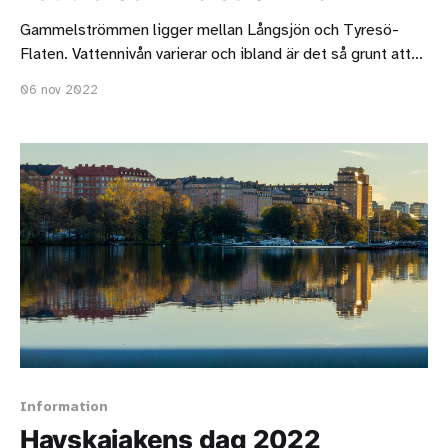
Gammelströmmen ligger mellan Långsjön och Tyresö-
Flaten. Vattennivån varierar och ibland är det så grunt att
det inte går att paddla. När det går att paddla är det riktigt
06 nov 2022
roligt, för du kan i princip bara låta strömmen ta dig
framåt.
Information
Havskajakens dag 2022