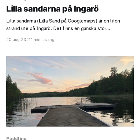
Lilla sandarna på Ingarö
Lilla sandarna (Lilla Sand på Googlemaps) är en liten
strand ute på Ingarö. Det finns en ganska stor
betalparkering i närheten och en gigantisk betalparkering
20 aug 2021
1 min läsning
en bit bort. På varma dagar är detta ett populärt resmål.
Stranden ligger skyddad i en liten vik och här är det
perfekt om man
Paddling