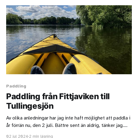
väldigt liten så räkna med att du
Paddling
Paddling från Fittjaviken till
Tullingesjön
Av olika anledningar har jag inte haft möjlighet att paddla i
år förrän nu, den 2 juli. Bättre sent än aldrig, tänker jag.
Jag tog bilen till Fittja och parkerade vid båtrampen som
02 jul 2024
2 min läsning