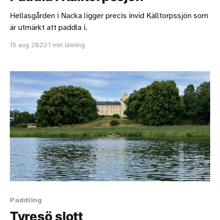
Hellasgården i Nacka ligger precis invid Källtorpssjön som
är utmärkt att paddla i.
15 aug 2022
1 min läsning
Paddling
Tyresö slott