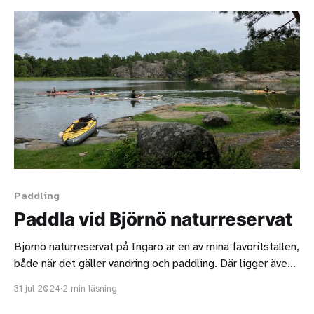
Paddling
Paddla vid Björnö naturreservat
Björnö naturreservat på Ingarö är en av mina favoritställen,
både när det gäller vandring och paddling. Där ligger även
Kajakeriet där jag köpte min kanot, Next. Parkera på
31 jul 2024
2 min läsning
naturreservatets parkering och gå sedan till Kajakeriets
brygga mot Torpe-Infjärden. Observera att bryggan är