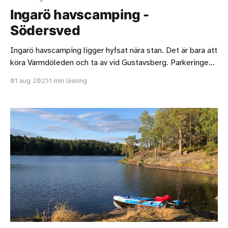
Ingarö havscamping -
Södersved
Ingarö havscamping ligger hyfsat nära stan. Det är bara att
köra Värmdöleden och ta av vid Gustavsberg. Parkeringen
kostar 15 kr per timme, om jag inte minns fel, men den
01 aug 2021
1 min läsning
ligger nära stranden. Det finns en ramp, för de som gillar
det (dock i betong). Annars tycker jag stranden var