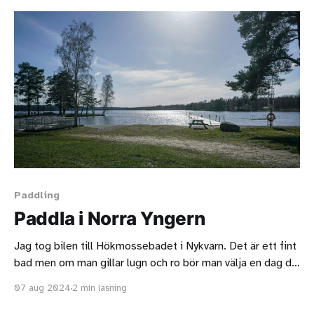
kanallopp. Det fanns flera olika
Paddling
Paddla i Norra Yngern
Jag tog bilen till Hökmossebadet i Nykvarn. Det är ett fint
bad men om man gillar lugn och ro bör man välja en dag då
vädret inte är så fint. Min plan var att paddla in i Turingeån
07 aug 2024
2 min läsning
som flyter in genom Nykvarn. Parkeringen är hyfsat stor
och ligger nära