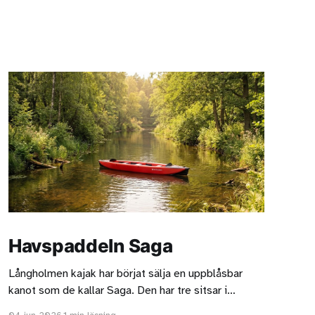
Havspaddeln Saga
Långholmen kajak har börjat sälja en uppblåsbar
kanot som de kallar Saga. Den har tre sitsar i
aluminium. Jag gissar att två vuxna och ett barn är