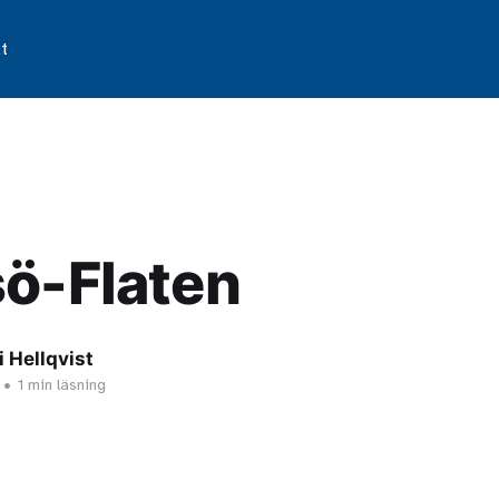
t
ö-Flaten
 Hellqvist
•
1 min läsning