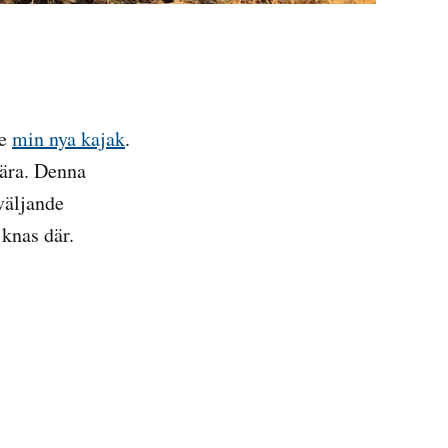
de
min nya kajak
.
nära. Denna
väljande
 knas där.