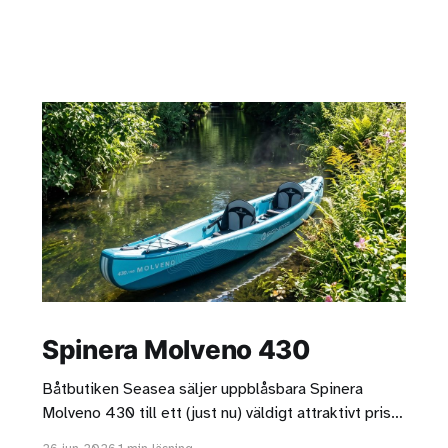
Spinera Molveno 430
Båtbutiken Seasea säljer uppblåsbara Spinera
Molveno 430 till ett (just nu) väldigt attraktivt pris.
Kanoten är helt i drop stitch och det går att köpa