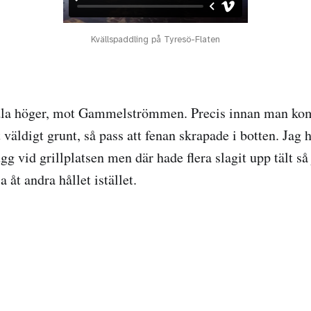
Kvällspaddling på Tyresö-Flaten
dla höger, mot Gammelströmmen. Precis innan man kom
väldigt grunt, så pass att fenan skrapade i botten. Jag h
gg vid grillplatsen men där hade flera slagit upp tält s
a åt andra hållet istället.