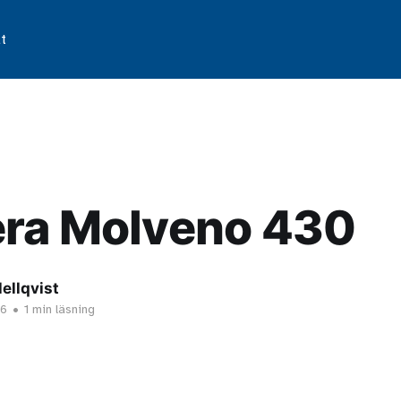
t
era Molveno 430
ellqvist
26
•
1 min läsning