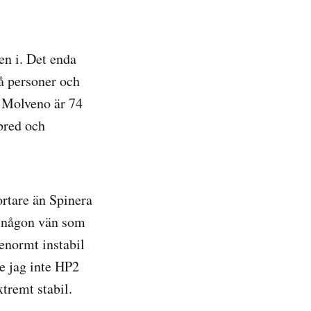
en i. Det enda
vå personer och
. Molveno är 74
bred och
rtare än Spinera
n någon vän som
 enormt instabil
e jag inte HP2
tremt stabil.