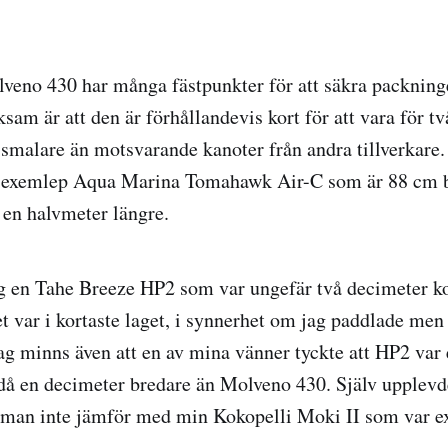
olveno 430 har många fästpunkter för att säkra packning
sam är att den är förhållandevis kort för att vara för t
smalare än motsvarande kanoter från andra tillverkare
l exemlep Aqua Marina Tomahawk Air-C som är 88 cm 
en halvmeter längre.
g en Tahe Breeze HP2 som var ungefär två decimeter ko
 var i kortaste laget, i synnerhet om jag paddlade me
 Jag minns även att en av mina vänner tyckte att HP2 var
då en decimeter bredare än Molveno 430. Själv upplevd
man inte jämför med min Kokopelli Moki II som var ex