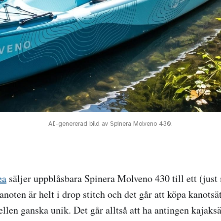
AI-genererad bild av Spinera Molveno 430.
ea
säljer uppblåsbara Spinera Molveno 430 till ett (just 
Kanoten är helt i drop stitch och det går att köpa kanotsät
llen ganska unik. Det går alltså att ha antingen kajaksä