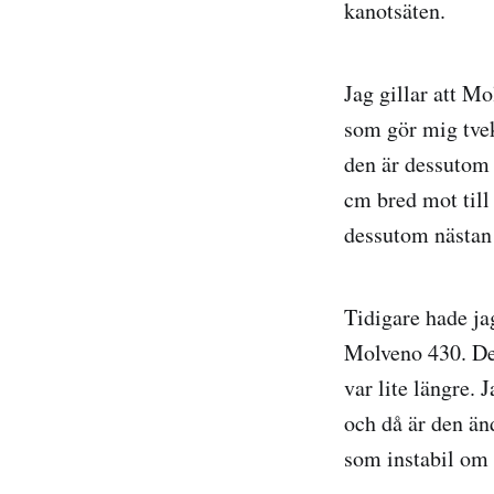
kanotsäten.
Jag gillar att M
som gör mig tvek
den är dessutom 
cm bred mot til
dessutom nästan 
Tidigare hade ja
Molveno 430. Det
var lite längre.
och då är den än
som instabil om 