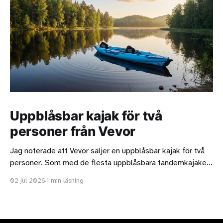
Uppblåsbar kajak för två
personer från Vevor
Jag noterade att Vevor säljer en uppblåsbar kajak för två
personer. Som med de flesta uppblåsbara tandemkajaker
ska man vara medveten om att de oftast är för korta för
02 jul 2026
1 min läsning
två långa personer. Kajaken från Vevor är strax under 4,4
meter lång och det är acceptabelt men är ni två