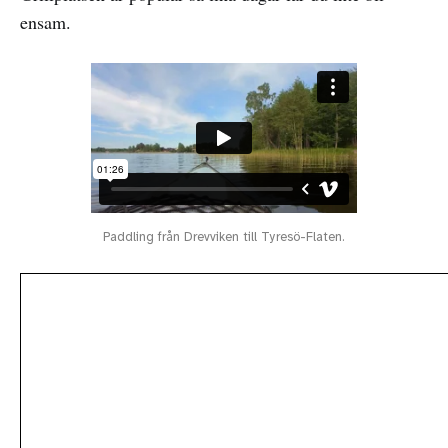
ensam.
Paddling från Drevviken till Tyresö-Flaten.