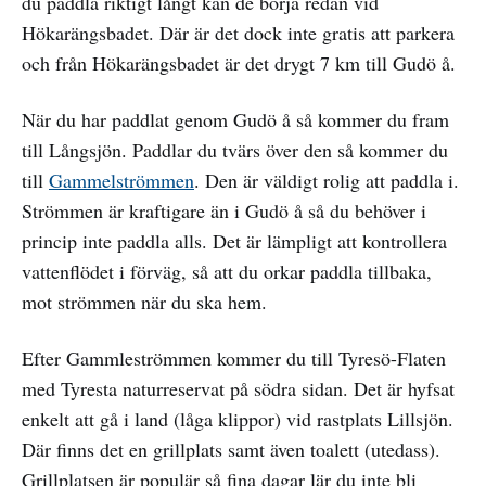
du paddla riktigt långt kan de börja redan vid
Hökarängsbadet. Där är det dock inte gratis att parkera
och från Hökarängsbadet är det drygt 7 km till Gudö å.
När du har paddlat genom Gudö å så kommer du fram
till Långsjön. Paddlar du tvärs över den så kommer du
till
Gammelströmmen
. Den är väldigt rolig att paddla i.
Strömmen är kraftigare än i Gudö å så du behöver i
princip inte paddla alls. Det är lämpligt att kontrollera
vattenflödet i förväg, så att du orkar paddla tillbaka,
mot strömmen när du ska hem.
Efter Gammleströmmen kommer du till Tyresö-Flaten
med Tyresta naturreservat på södra sidan. Det är hyfsat
enkelt att gå i land (låga klippor) vid rastplats Lillsjön.
Där finns det en grillplats samt även toalett (utedass).
Grillplatsen är populär så fina dagar lär du inte bli