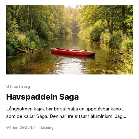
Utrustning
Havspaddeln Saga
Långholmen kajak har börjat sälja en uppblåsbar kanot
som de kallar Saga. Den har tre sitsar i aluminium. Jag
gissar att två vuxna och ett barn är mest lämpligt om man
04 jun 2026
1 min läsning
dessutom vill ha med sig packning. Det går inte att se hur
sätena är upphängda, det skulle vara intressant