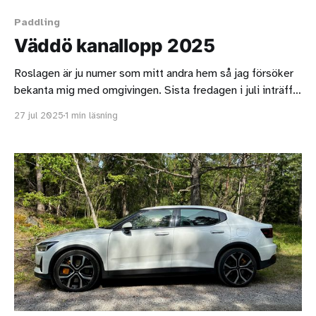
Paddling
Väddö kanallopp 2025
Roslagen är ju numer som mitt andra hem så jag försöker
bekanta mig med omgivingen. Sista fredagen i juli inträffar
Elmstanatta i Älmsta. Då är det marknad, tivoli och en
27 jul 2025
1 min läsning
massa annat spännande. Jag åkte upp dagen därpå
eftersom jag ville titta på paddlingstävlingen Väddö
kanallopp. Det fanns flera olika