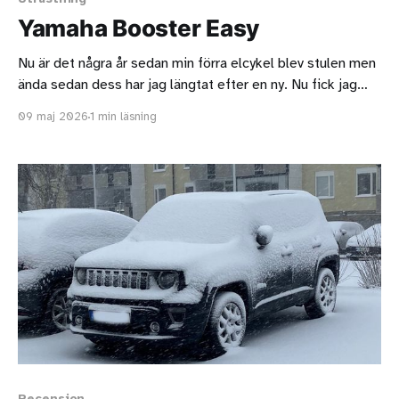
Yamaha Booster Easy
Nu är det några år sedan min förra elcykel blev stulen men
ända sedan dess har jag längtat efter en ny. Nu fick jag
äntligen möjlighet att skaffa en ny elcykel och valet föll på
09 maj 2026
1 min läsning
en begagnad Yamaha Booster Easy. När Booster Easy kom
till Sverige låg priset på nästan
Recension