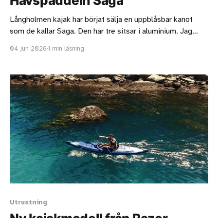
Havspaddeln Saga
Långholmen kajak har börjat sälja en uppblåsbar kanot
som de kallar Saga. Den har tre sitsar i aluminium. Jag
gissar att två vuxna och ett barn är mest lämpligt om man
04 jun 2026
1 min läsning
dessutom vill ha med sig packning. Det går inte att se hur
sätena är upphängda, det skulle vara intressant
Utrustning