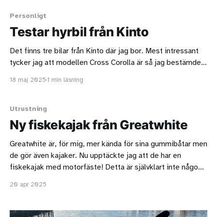
Personligt
Testar hyrbil från Kinto
Det finns tre bilar från Kinto där jag bor. Mest intressant
tycker jag att modellen Cross Corolla är så jag bestämde
mig för att testa. Det första man behöver göra är att
18 maj 2025
1 min läsning
kontrollera eventuella skador på bilen. Om det finns
skador, som inte redan är rapporterade, ska man börja
med
Utrustning
Ny fiskekajak från Greatwhite
Greatwhite är, för mig, mer kända för sina gummibåtar men
de gör även kajaker. Nu upptäckte jag att de har en
fiskekajak med motorfäste! Detta är självklart inte någon
farkost att färdas några längre sträckor med men om du
20 apr 2025
fiskar eller fotograferar så tror jag att den är perfekt. Jag