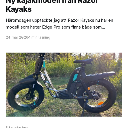
Ny kajakmodell från Razor
Kayaks
Häromdagen upptäckte jag att Razor Kayaks nu har en
modell som heter Edge Pro som finns både som
solomodell och som tandemmodell. Det känns väldigt
24 maj 2026
1 min läsning
spännande med en uppblåsbar kajak i dropstitch-material
som har en riktig cockpit. Kajaken X500 från Itiwit har ju
också det men i övrigt är
Utrustning