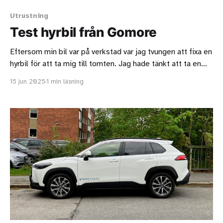
Utrustning
Test hyrbil från Gomore
Eftersom min bil var på verkstad var jag tvungen att fixa en
hyrbil för att ta mig till tomten. Jag hade tänkt att ta en
Kinto men sedan upptäckte jag att det fanns en Polestar
15 jun 2025
1 min läsning
2 hos Gomore. Jag hyrde en Polestar 2 under hela april
2024. Det är en