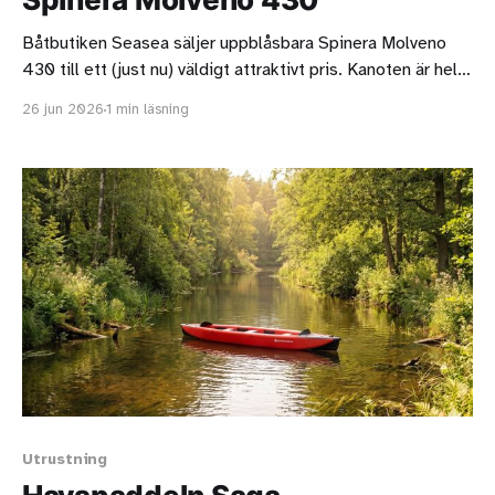
Båtbutiken Seasea säljer uppblåsbara Spinera Molveno
430 till ett (just nu) väldigt attraktivt pris. Kanoten är helt i
drop stitch och det går att köpa kanotsäten i trä vilket gör
26 jun 2026
1 min läsning
den här modellen ganska unik. Det går alltså att ha
antingen kajaksäten eller kanotsäten. Jag gillar att
Molveno 430 har
Utrustning