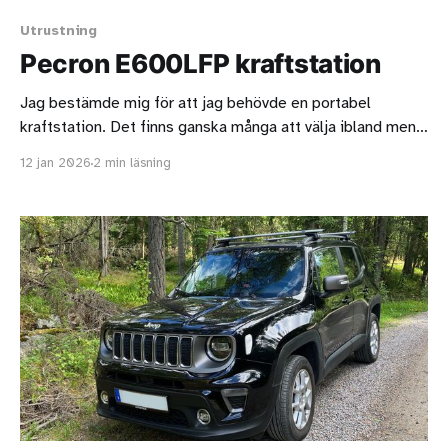
Utrustning
Pecron E600LFP kraftstation
Jag bestämde mig för att jag behövde en portabel
kraftstation. Det finns ganska många att välja ibland men
tillslut fastnade jag för E600LFP från Pecron. Det är en
12 jan 2026
2 min läsning
instegsmodell men jag bedömde att den skulle duga åt
mig. Jag beställde kraftstationen från
https://eu.pecron.com för ungefär 300 euro