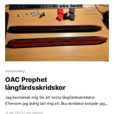
fenorna borde göra så att den blir hyfsat riktnigsstabil och
jag gillar
Utrustning
OAC Prophet
långfärdsskridskor
Jag bestämde mig för att testa långfärdsskridskor.
Eftersom jag aldrig lärt mig att åka skridskor började jag
med att köpa ett par hockeyskridskor, för att träna. Efter
16 jan 2025
1 min läsning