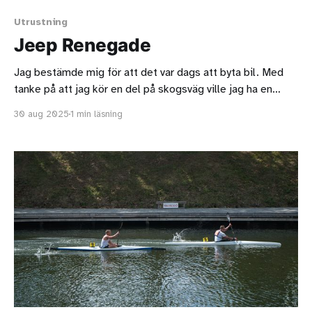
Utrustning
Jeep Renegade
Jag bestämde mig för att det var dags att byta bil. Med
tanke på att jag kör en del på skogsväg ville jag ha en
fyrhjulsdriven bil. Tillslut bestämde jag mig för en Jeep
30 aug 2025
1 min läsning
Renegade från 2019. Jag har döpt honom till René. Jeep
Renegade baseras på Fiat 500X och