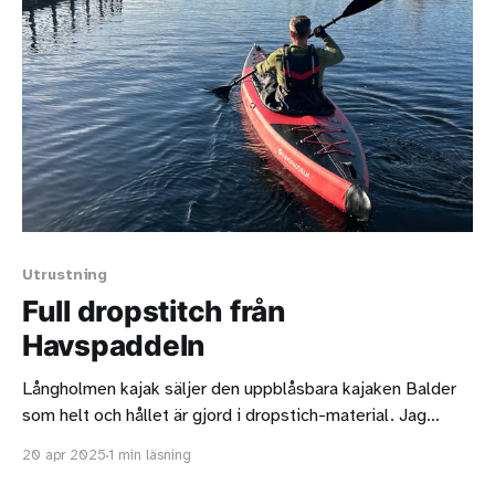
Utrustning
Full dropstitch från
Havspaddeln
Långholmen kajak säljer den uppblåsbara kajaken Balder
som helt och hållet är gjord i dropstich-material. Jag
älskar den öppna cockpiten som passar väldigt bra om
20 apr 2025
1 min läsning
man har svårt att åla sig ner i trånga öppningar. De dubbla