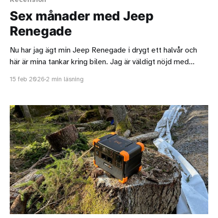
Sex månader med Jeep
Renegade
Nu har jag ägt min Jeep Renegade i drygt ett halvår och
här är mina tankar kring bilen. Jag är väldigt nöjd med
bilen. Sedan jag köpte den har bilen fått ett nytt batteri
15 feb 2026
2 min läsning
från Bosch (Thansen) samt en plastsköld under motorn.
Jag skaffade även nya gummimattor (Amazon) samt en