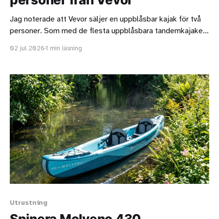
Jag noterade att Vevor säljer en uppblåsbar kajak för två
personer. Som med de flesta uppblåsbara tandemkajaker
ska man vara medveten om att de oftast är för korta för
02 jul 2026
1 min läsning
två långa personer. Kajaken från Vevor är strax under 4,4
meter lång och det är acceptabelt men är ni två
Utrustning
Spinera Molveno 430