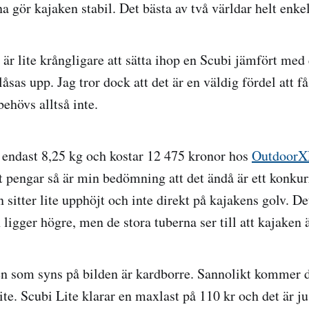
a gör kajaken stabil. Det bästa av två världar helt enkel
t är lite krångligare att sätta ihop en Scubi jämfört me
åsas upp. Jag tror dock att det är en väldig fördel att f
ehövs alltså inte.
 endast 8,25 kg och kostar 12 475 kronor hos
OutdoorX
 pengar så är min bedömning att det ändå är ett konkurr
n sitter lite upphöjt och inte direkt på kajakens golv. De
ligger högre, men de stora tuberna ser till att kajaken ä
n som syns på bilden är kardborre. Sannolikt kommer det
ite. Scubi Lite klarar en maxlast på 110 kr och det är j