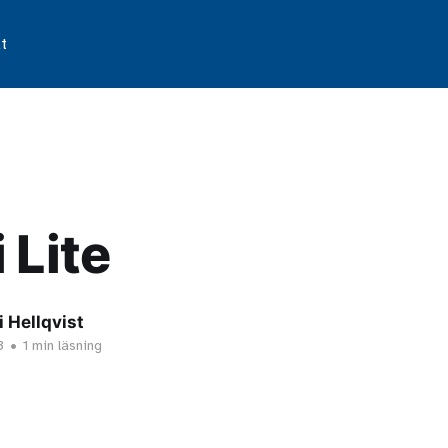
t
 Lite
 Hellqvist
3
•
1 min läsning