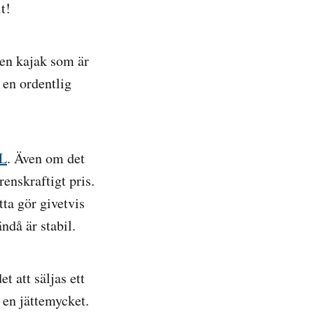
t!
d en kajak som är
å en ordentlig
L
. Även om det
enskraftigt pris.
tta gör givetvis
ndå är stabil.
 att säljas ett
u en jättemycket.