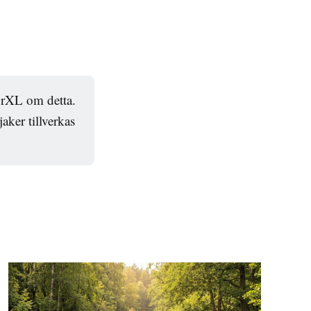
oorXL om detta.
aker tillverkas