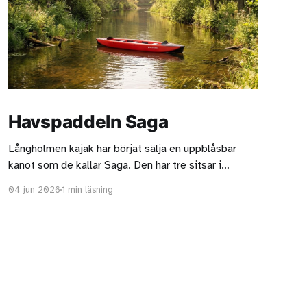
Havspaddeln Saga
Långholmen kajak har börjat sälja en uppblåsbar
kanot som de kallar Saga. Den har tre sitsar i
aluminium. Jag gissar att två vuxna och ett barn är
04 jun 2026
1 min läsning
mest lämpligt om man dessutom vill ha med sig
packning. Det går inte att se hur sätena är
upphängda, det skulle vara intressant