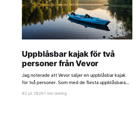
Uppblåsbar kajak för två
personer från Vevor
Jag noterade att Vevor säljer en uppblåsbar kajak
för två personer. Som med de flesta uppblåsbara
tandemkajaker ska man vara medveten om att de
02 jul 2026
1 min läsning
oftast är för korta för två långa personer. Kajaken
från Vevor är strax under 4,4 meter lång och det är
acceptabelt men är ni två