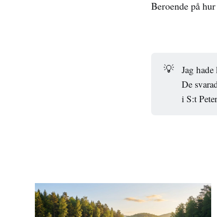
Beroende på hur 
💡
Jag hade 
De svarade
i S:t Pet