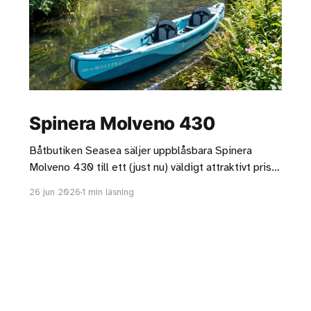
Spinera Molveno 430
Båtbutiken Seasea säljer uppblåsbara Spinera
Molveno 430 till ett (just nu) väldigt attraktivt pris.
Kanoten är helt i drop stitch och det går att köpa
26 jun 2026
1 min läsning
kanotsäten i trä vilket gör den här modellen ganska
unik. Det går alltså att ha antingen kajaksäten eller
kanotsäten. Jag gillar att Molveno 430 har