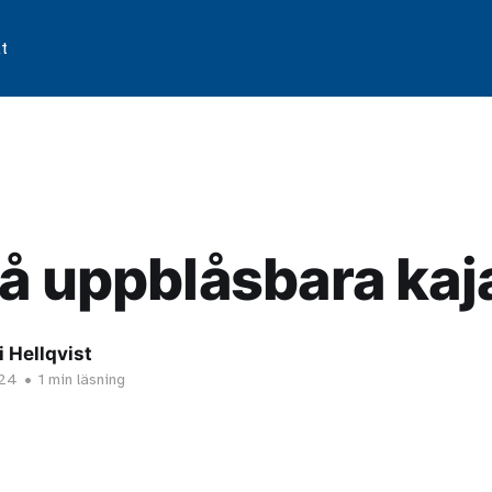
t
å uppblåsbara kaj
 Hellqvist
024
•
1 min läsning