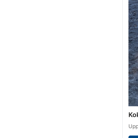
Kok
Upp