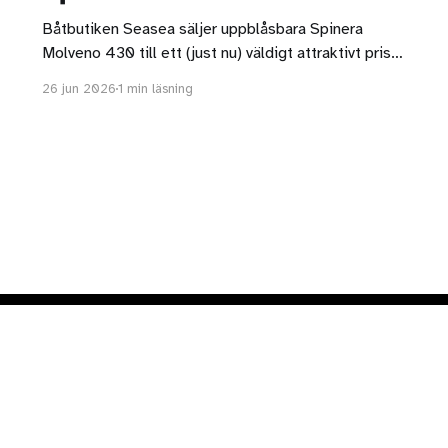
Båtbutiken Seasea säljer uppblåsbara Spinera
Molveno 430 till ett (just nu) väldigt attraktivt pris.
Kanoten är helt i drop stitch och det går att köpa
26 jun 2026
1 min läsning
kanotsäten i trä vilket gör den här modellen ganska
unik. Det går alltså att ha antingen kajaksäten eller
kanotsäten. Jag gillar att Molveno 430 har