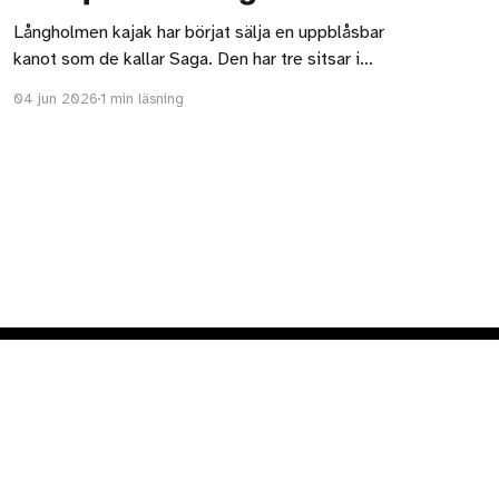
Långholmen kajak har börjat sälja en uppblåsbar
kanot som de kallar Saga. Den har tre sitsar i
aluminium. Jag gissar att två vuxna och ett barn är
04 jun 2026
1 min läsning
mest lämpligt om man dessutom vill ha med sig
packning. Det går inte att se hur sätena är
upphängda, det skulle vara intressant
Powered by Ghost