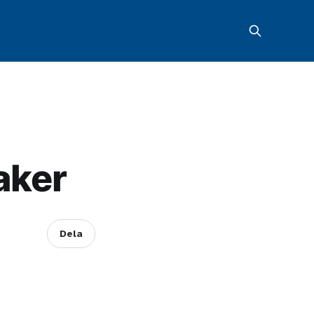
aker
Dela