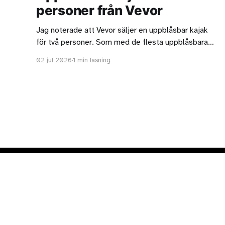
personer från Vevor
Jag noterade att Vevor säljer en uppblåsbar kajak
för två personer. Som med de flesta uppblåsbara
tandemkajaker ska man vara medveten om att de
02 jul 2026
1 min läsning
oftast är för korta för två långa personer. Kajaken
från Vevor är strax under 4,4 meter lång och det är
acceptabelt men är ni två
Paddla i Stockholm
© 2026