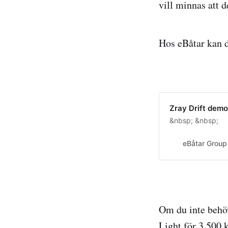
vill minnas att d
Hos eBåtar kan d
Zray Drift demo
&nbsp; &nbsp;
eBåtar Group
Om du inte behö
Light för 3 500 