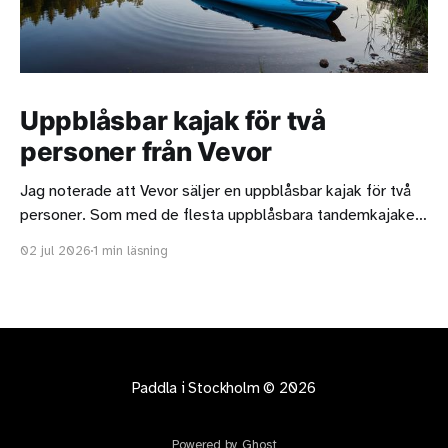
Uppblåsbar kajak för två
personer från Vevor
Jag noterade att Vevor säljer en uppblåsbar kajak för två
personer. Som med de flesta uppblåsbara tandemkajaker
ska man vara medveten om att de oftast är för korta för
02 jul 2026
1 min läsning
två långa personer. Kajaken från Vevor är strax under 4,4
meter lång och det är acceptabelt men är ni två
Paddla i Stockholm
© 2026
Powered by Ghost