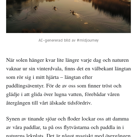
AI-genererad bild av #midjourney
När solen hänger kvar lite längre varje dag och naturen
vaknar ur sin vinterdvala, finns det en välbekant längtan
som rör sig i mitt hjärta – längtan efter
paddlingsäventyr. För de av oss som finner tröst och
glädje i att glida över lugna vatten, förebådar våren
återgången till vårt älskade tidsfördriv.
Synen av tinande sjöar och floder lockar oss att damma
av våra paddlar, ta på oss flytvästarna och paddla in i
naturens lekplats. Det är något magiskt med övergången